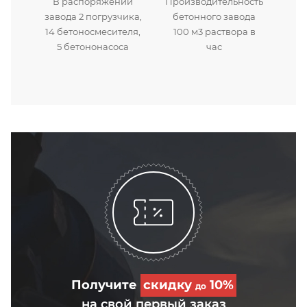
В распоряжении
Производительность
завода 2 погрузчика,
бетонного завода
14 бетоносмесителя,
100 м3 раствора в
5 бетононасоса
час
Получите
скидку
10%
до
на свой первый заказ