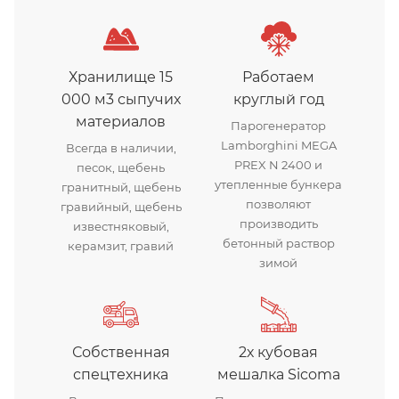
Хранилище 15
Работаем
000 м3 сыпучих
круглый год
материалов
Парогенератор
Lamborghini MEGA
Всегда в наличии,
PREX N 2400 и
песок, щебень
утепленные бункера
гранитный, щебень
позволяют
гравийный, щебень
производить
известняковый,
бетонный раствор
керамзит, гравий
зимой
Собственная
2х кубовая
спецтехника
мешалка Sicoma