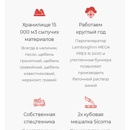
Хранилище 15
Работаем
000 м3 сыпучих
круглый год
материалов
Парогенератор
Lamborghini MEGA
Всегда в наличии,
PREX N 2400 и
песок, щебень
утепленные бункера
гранитный, щебень
позволяют
гравийный, щебень
производить
известняковый,
бетонный раствор
керамзит, гравий
зимой
Собственная
2х кубовая
спецтехника
мешалка Sicoma