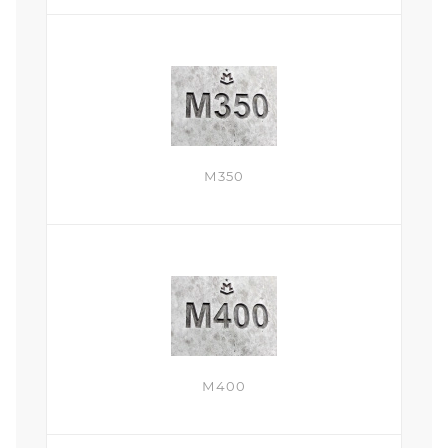
М350
М400