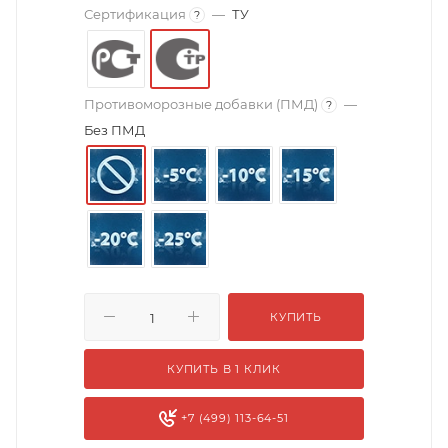
Сертификация
—
ТУ
?
Противоморозные добавки (ПМД)
—
?
Без ПМД
КУПИТЬ
КУПИТЬ В 1 КЛИК
+7 (499) 113-64-51