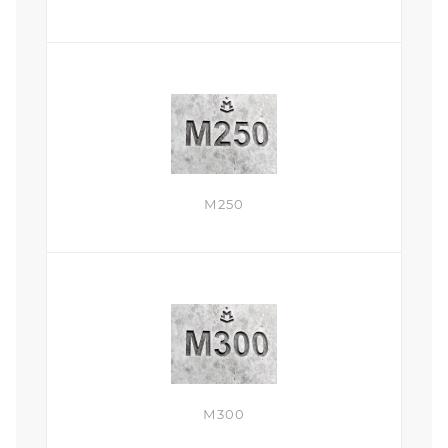
М250
М300